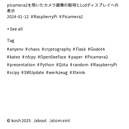
picamera2を用いたカメラ画像の取得とLcdディスプレイへの
表示
2024-01-12
RaspberryPi
Picamera2
+ See all
Tag
anyenv
chaos
cryptography
Flask
Godot4
katex
nfcpy
OpenSeeFace
paper
Picamera2
presentation
Python
Qiita
random
RaspberryPi
scipy
SWUpdate
werkzeug
Xteink
© kosh 2025
/about
/atom.xml