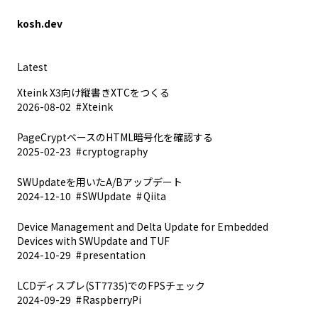
kosh.dev
Latest
Xteink X3向け縦書きXTCをつくる
2026-08-02
Xteink
PageCryptベースのHTML暗号化を確認する
2025-02-23
cryptography
SWUpdateを用いたA/Bアップデート
2024-12-10
SWUpdate
Qiita
Device Management and Delta Update for Embedded
Devices with SWUpdate and TUF
2024-10-29
presentation
LCDディスプレ(ST7735)でのFPSチェック
2024-09-29
RaspberryPi